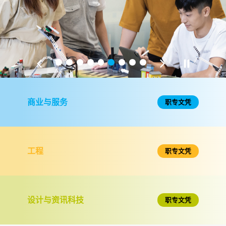
1
2
3
4
5
6
7
8
9
课
程
商业与服务
职专文凭
工程
职专文凭
设计与资讯科技
职专文凭