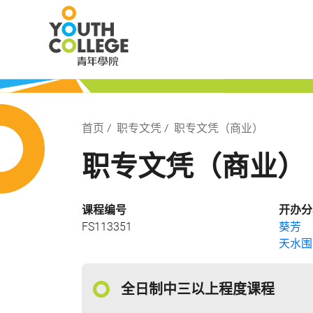
Skip
职业训练局 青
to
main
content
局 青年学院
Breadcrumb
首页
职专文凭
职专文凭（商业）
职专文凭（商业）
课程编号
开办分
FS113351
葵芳
天水围
全日制中三以上程度课程