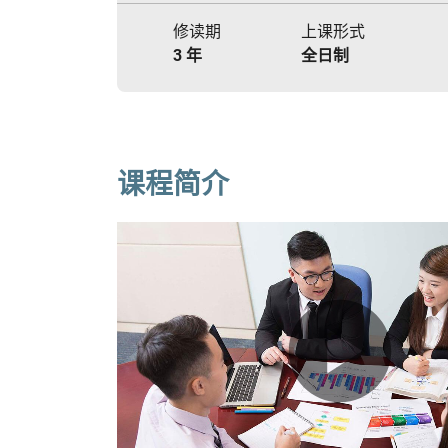
修读期
上课形式
3 年
全日制
课程简介