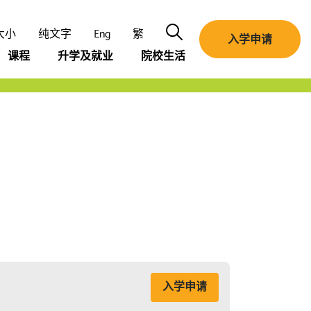
Search
大小
纯文字
Eng
繁
入学申请
课程
升学及就业
院校生活
入学申请