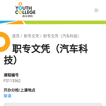
Skip
职业训练局 青年学院
to
main
content
训练局 青年学院
Breadcrumb
首页
职专文凭
职专文凭（汽车科技）
职专文凭（汽车科
技）
课程编号
FS113362
开办分校/上课地点
葵涌