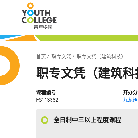
Skip
职业训练局 青
to
main
content
局 青年学院
Breadcrumb
首页
职专文凭
职专文凭（建筑科技）
职专文凭（建筑科
课程编号
开办分
FS113382
九龙湾
全日制中三以上程度课程