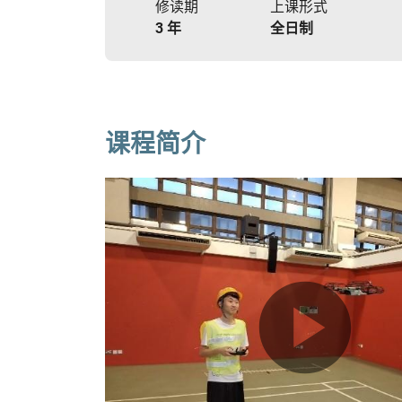
修读期
上课形式
3 年
全日制
课程简介