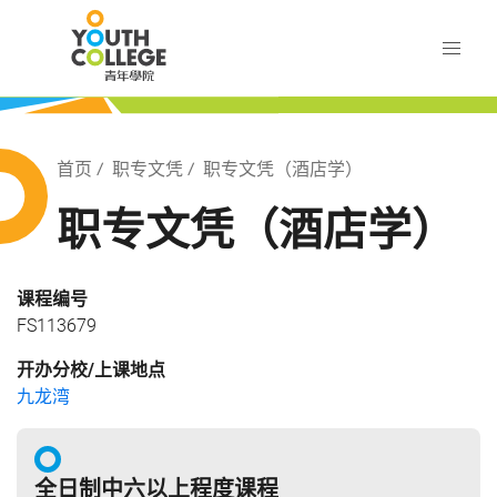
Skip
职业训练局 青年学院
to
main
content
训练局 青年学院
Breadcrumb
首页
职专文凭
职专文凭（酒店学）
职专文凭（酒店学）
课程编号
FS113679
开办分校/上课地点
九龙湾
全日制中六以上程度课程