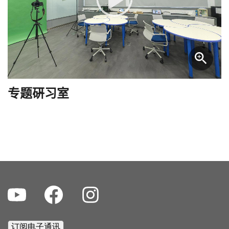
专题硏习室
Youtube
Facebook
Instagram