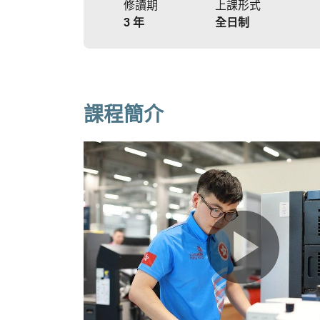
修讀期
上課形式
3 年
全日制
課程簡介