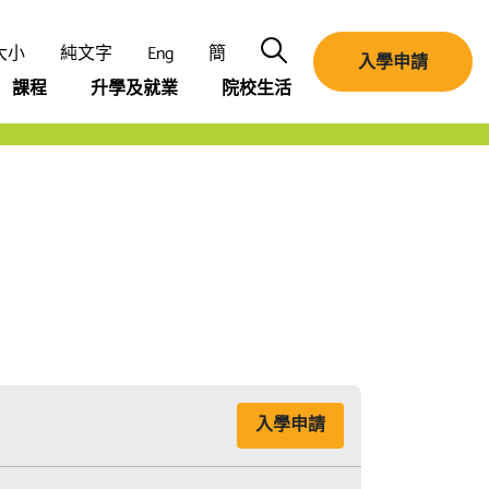
搜尋
大小
純文字
Eng
簡
入學申請
課程
升學及就業
院校生活
入學申請