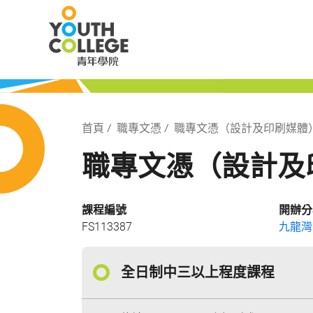
Skip
職業訓練局 青
to
main
content
局 青年學院
Breadcrumb
首頁
職專文憑
職專文憑（設計及印刷媒體
職專文憑（設計及
課程編號
開辦分
FS113387
九龍灣
全日制中三以上程度課程