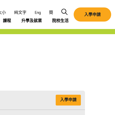
搜尋
大小
純文字
Eng
簡
入學申請
課程
升學及就業
院校生活
入學申請