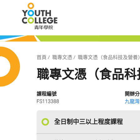
Skip
職業訓練局 青
to
main
content
局 青年學院
Breadcrumb
首頁
職專文憑
職專文憑（食品科技及營養
職專文憑（食品科
課程編號
開辦分
FS113388
九龍灣
全日制中三以上程度課程