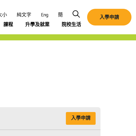
搜尋
大小
純文字
Eng
簡
入學申請
課程
升學及就業
院校生活
入學申請