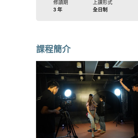
修讀期
上課形式
3 年
全日制
課程簡介