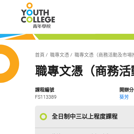
Skip
職業訓練局 青
to
main
content
局 青年學院
Breadcrumb
首頁
職專文憑
職專文憑（商務活動及市場
職專文憑（商務活
課程編號
開辦分
FS113389
葵芳
全日制中三以上程度課程