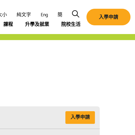
搜尋
大小
純文字
Eng
簡
入學申請
課程
升學及就業
院校生活
入學申請