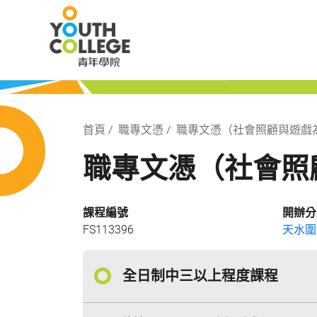
Skip
職業訓練局 青
to
main
content
局 青年學院
Breadcrumb
首頁
職專文憑
職專文憑（社會照顧與遊戲
職專文憑（社會照
課程編號
開辦分
FS113396
天水圍
全日制中三以上程度課程