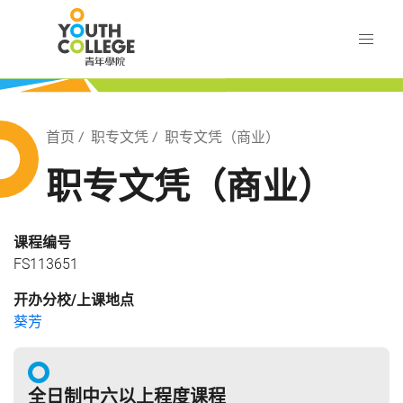
Skip
职业训练局 青年学院
to
main
content
训练局 青年学院
Breadcrumb
首页
职专文凭
职专文凭（商业）
职专文凭（商业）
课程编号
FS113651
开办分校/上课地点
葵芳
全日制中六以上程度课程