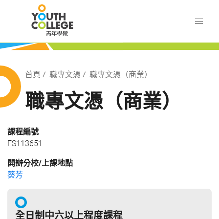
Skip
職業訓練局 青年學院
to
main
content
訓練局 青年學院
Breadcrumb
首頁
職專文憑
職專文憑（商業）
職專文憑（商業）
課程編號
FS113651
開辦分校/上課地點
葵芳
全日制中六以上程度課程