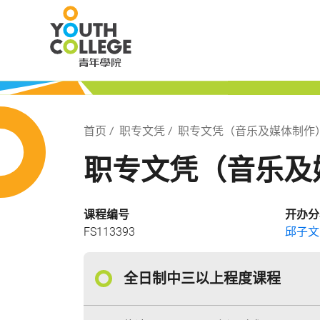
Skip
职业训练局 青
to
main
content
局 青年学院
Breadcrumb
首页
职专文凭
职专文凭（音乐及媒体制作
职专文凭（音乐及
课程编号
开办分
FS113393
邱子文
全日制中三以上程度课程