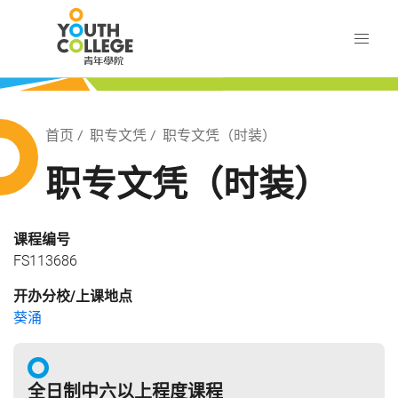
Skip
职业训练局 青年学院
to
main
content
训练局 青年学院
Breadcrumb
首页
职专文凭
职专文凭（时装）
职专文凭（时装）
课程编号
FS113686
开办分校/上课地点
葵涌
全日制中六以上程度课程