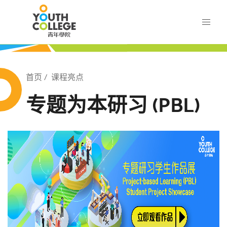
Skip
职业训练局 青年学院
to
main
content
训练局 青年学院
Breadcrumb
首页
课程亮点
专题为本研习 (PBL)