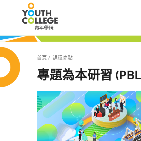
Skip
職業訓練局 青
to
main
content
局 青年學院
Breadcrumb
首頁
課程亮點
專題為本研習 (PBL