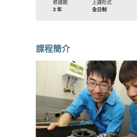
修讀期
上課形式
3 年
全日制
課程簡介