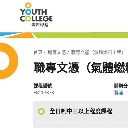
Skip
職業訓練局 青
to
main
content
局 青年學院
Breadcrumb
首頁
職專文憑
職專文憑（氣體燃料工程）
職專文憑（氣體燃
課程編號
開辦分
FS113373
葵涌
全日制中三以上程度課程