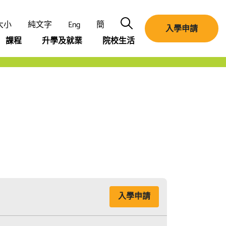
搜尋
大小
純文字
Eng
簡
入學申請
課程
升學及就業
院校生活
入學申請