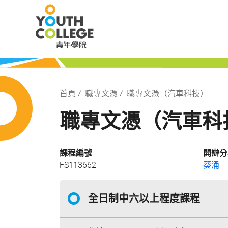
Skip
職業訓練局 青
to
main
content
局 青年學院
Breadcrumb
首頁
職專文憑
職專文憑（汽車科技）
職專文憑（汽車科
課程編號
開辦分
FS113662
葵涌
全日制中六以上程度課程