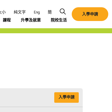
搜尋
大小
純文字
Eng
簡
入學申請
課程
升學及就業
院校生活
入學申請