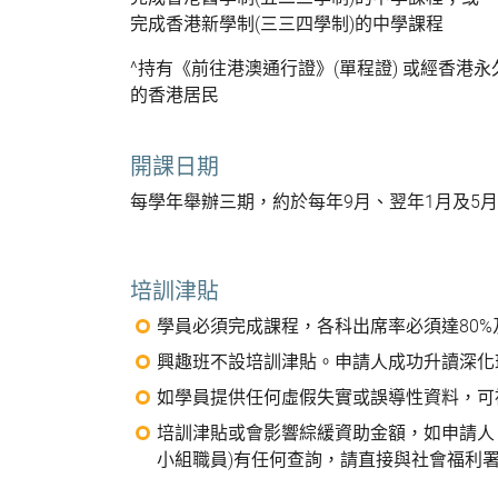
完成香港新學制(三三四學制)的中學課程
^持有《前往港澳通行證》(單程證) 或經香
的香港居民
開課日期
每學年舉辦三期，約於每年9月、翌年1月及5
培訓津貼
學員必須完成課程，各科出席率必須達80
興趣班不設培訓津貼。申請人成功升讀深化
如學員提供任何虛假失實或誤導性資料，可
培訓津貼或會影響綜緩資助金額，如申請人、
小組職員)有任何查詢，請直接與社會福利