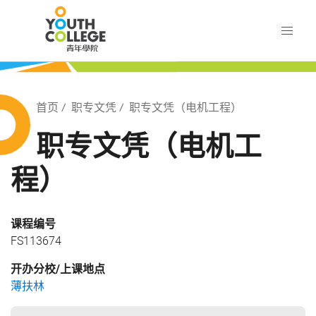
Skip
职业训练局 青年学院
to
main
content
训练局 青年学院
Breadcrumb
首页
职专文凭
职专文凭（电机工程）
职专文凭（电机工
程）
课程编号
FS113674
开办分校/上课地点
薄扶林