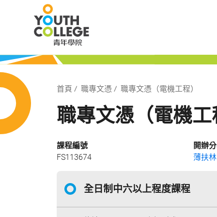
Skip
職業訓練局 青
to
main
content
局 青年學院
Breadcrumb
首頁
職專文憑
職專文憑（電機工程）
職專文憑（電機工
課程編號
開辦分
FS113674
薄扶林
全日制中六以上程度課程