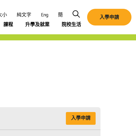
搜尋
大小
純文字
Eng
簡
入學申請
課程
升學及就業
院校生活
入學申請